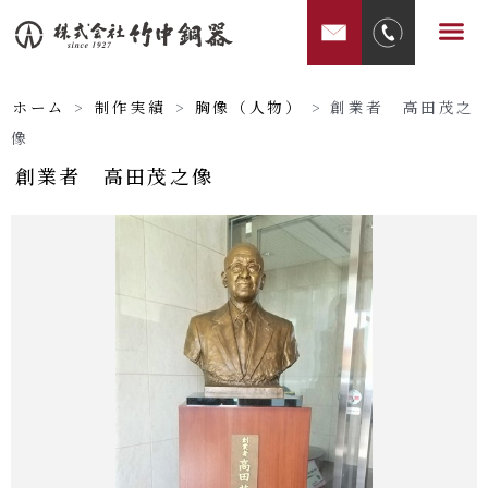
内
メ
容
ニ
を
ュ
ス
ホーム
>
制作実績
>
胸像（人物）
>
創業者 高田茂之
ー
キ
像
ッ
創業者 高田茂之像
プ