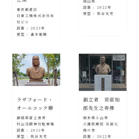
岡山県
設置 : 2022年
東京都港区
原型 : 熊谷友児
日東工機株式会社本
社ビル
設置 : 2023年
原型 : 喜多敏勝
ラザフォード・
創立者 苅部知
オールコック卿
郎先生之寿像
静岡県富士宮市
栃木県小山市
村山浅間神社駐車場
介護医療院 苅部太
設置 : 2022年
陽の家
原型 : 熊谷友児
設置 : 2022年