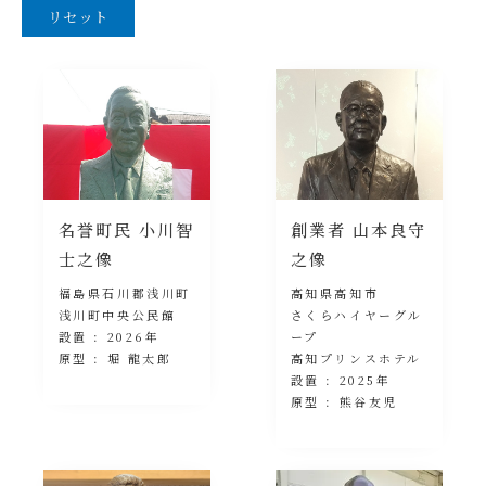
名誉町民 小川智
創業者 山本良守
士之像
之像
福島県石川郡浅川町
高知県高知市
浅川町中央公民館
さくらハイヤーグル
設置 : 2026年
ープ
原型 : 堀 龍太郎
高知プリンスホテル
設置 : 2025年
原型 : 熊谷友児