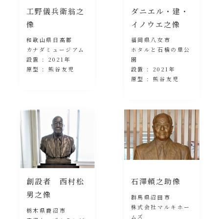
工野儀兵衛翁之
ダニエル・建・
像
イノウエ之像
和歌山県日高郡
福岡県八女市
カナダミュージアム
ホタルと石橋の里公
設置 : 2021年
園
原型 : 熊谷友児
設置 : 2021年
原型 : 熊谷友児
創設者 西村松
石澤頼之助像
男之像
群馬県沼田市
株式会社マルキホー
栃木県鹿沼市
ムズ