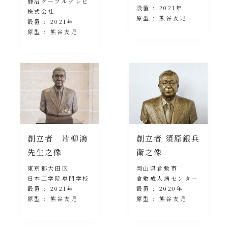
鹿沼ケーブルテレビ
設置 : 2021年
株式会社
原型 : 熊谷友児
設置 : 2021年
原型 : 熊谷友児
創立者 片柳鴻
創立者 須原銀兵
先生之像
衛之像
東京都大田区
岡山県倉敷市
日本工学院専門学校
倉敷成人病センター
設置 : 2021年
設置 : 2020年
原型 : 熊谷友児
原型 : 熊谷友児