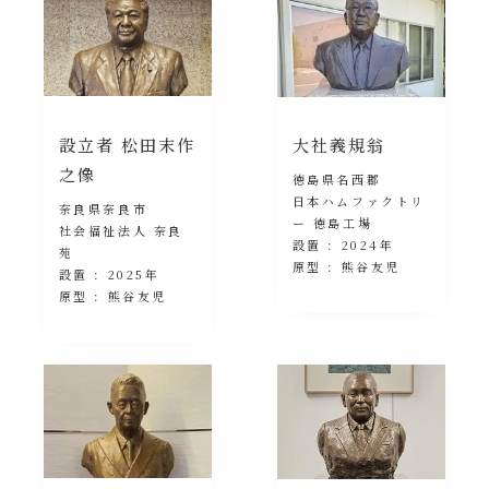
設立者 松田末作
大社義規翁
之像
徳島県名西郡
日本ハムファクトリ
奈良県奈良市
ー 徳島工場
社会福祉法人 奈良
設置 : 2024年
苑
原型 : 熊谷友児
設置 : 2025年
原型 : 熊谷友児