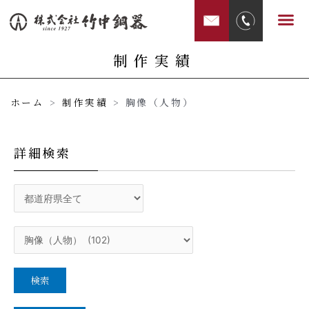
内
メ
容
ニ
を
ュ
制作実績
ス
ー
キ
ホーム
>
制作実績
>
胸像（人物）
ッ
プ
詳細検索