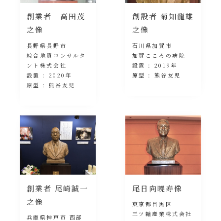
創業者 高田茂
創設者 菊知龍雄
之像
之像
長野県長野市
石川県加賀市
綜合地質コンサルタ
加賀こころの病院
ント株式会社
設置 : 2019年
設置 : 2020年
原型 : 熊谷友児
原型 : 熊谷友児
創業者 尾崎誠一
尾日向曉寿像
之像
東京都目黒区
三ツ輪産業株式会社
兵庫県神戸市 西部