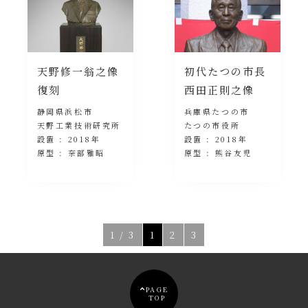
天野修一翁之像
初代たつの市長
復刻
西田正則之像
静岡県浜松市
兵庫県たつの市
天野工業技術研究所
たつの市役所
設置 : 2018年
設置 : 2018年
原型 : 奈部雅昭
原型 : 熊谷友児
1 / 3
1
2
3
PAGE
TOP