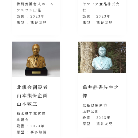
特別養護老人ホーム
ヤマヒデ食品株式会
アスワン山荘
社
設置 : 2023年
設置 : 2023年
原型 : 熊谷友児
原型 : 熊谷友児
北親会創設者
亀井静香先生之
山本損保企画
像
山本敬三
広島県庄原市
上野公園
栃木県宇都宮市
設置 : 2023年
北親会
原型 : 熊谷友児
設置 : 2023年
原型 : 喜多敏勝