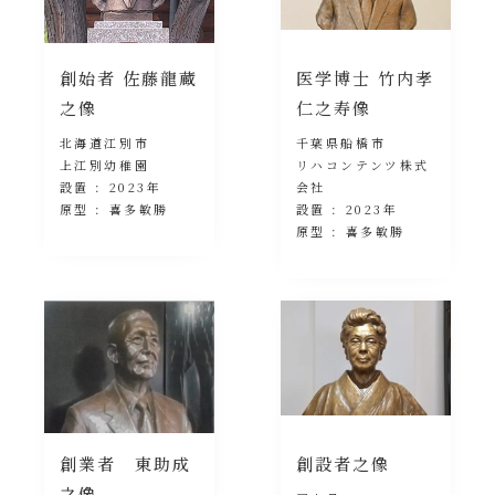
創始者 佐藤龍蔵
医学博士 竹内孝
之像
仁之寿像
北海道江別市
千葉県船橋市
上江別幼稚園
リハコンテンツ株式
設置 : 2023年
会社
原型 : 喜多敏勝
設置 : 2023年
原型 : 喜多敏勝
創業者 東助成
創設者之像
之像