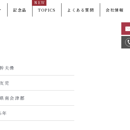
NEW
マ
記念品
TOPICS
よくある質問
会社情報
幹夫像
友児
県南会津郡
16年