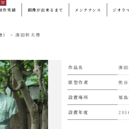
EW
制作実績
銅像が出来るまで
メンテナンス
ジオラ
物）
>
湊田幹夫像
作品名
湊田
原型作者
熊谷
設置場所
福島
設置年度
20