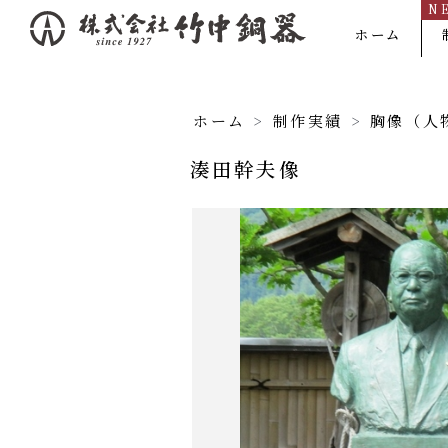
N
内
ホーム
容
を
ス
ホーム
>
制作実績
>
胸像（人
キ
湊田幹夫像
ッ
プ