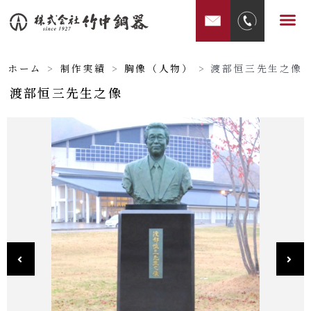
内
メ
容
ニ
を
ュ
ス
ホーム
>
制作実績
>
胸像（人物）
>
渡部恒三先生之像
ー
キ
渡部恒三先生之像
ッ
プ