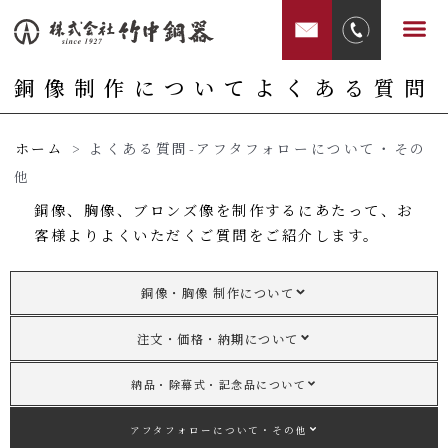
内
メ
容
ニ
を
ュ
銅像制作についてよくある質問
ス
ー
キ
ホーム
>
よくある質問-アフタフォローについて・その
ッ
他
プ
銅像、胸像、ブロンズ像を制作するにあたって、お
客様よりよくいただくご質問をご紹介します。
銅像・胸像 制作について
注文・価格・納期について
納品・除幕式・記念品について
アフタフォローについて・その他