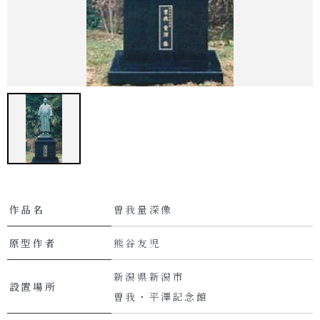
作品名
曽我量深像
原型作者
熊谷友児
新潟県新潟市
設置場所
曽我・平澤記念館