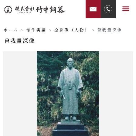
内
メ
容
ニ
を
ュ
ス
ホーム
>
制作実績
>
全身像（人物）
>
曽我量深像
ー
キ
曽我量深像
ッ
プ