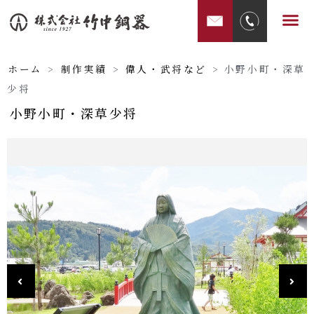
内
メ
容
ニ
を
ュ
ス
ホーム
>
制作実績
>
偉人・武将など
>
小野小町・深草
ー
キ
少将
ッ
小野小町・深草少将
プ