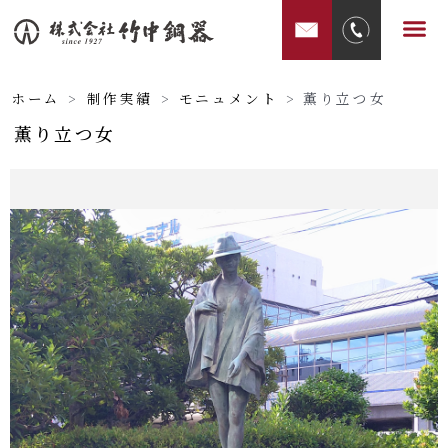
内
メ
容
ニ
を
ュ
ス
ホーム
>
制作実績
>
モニュメント
>
薫り立つ女
ー
キ
薫り立つ女
ッ
プ