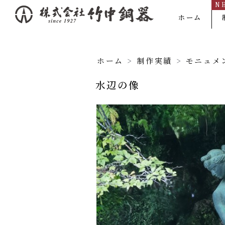
N
内
ホーム
容
を
ス
ホーム
>
制作実績
>
モニュメ
キ
水辺の像
ッ
プ