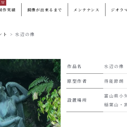
EW
制作実績
銅像が出来るまで
メンテナンス
ジオラ
ント
>
水辺の像
作品名
水辺の像
原型作者
得能節朗
富山県小
設置場所
稲葉山・