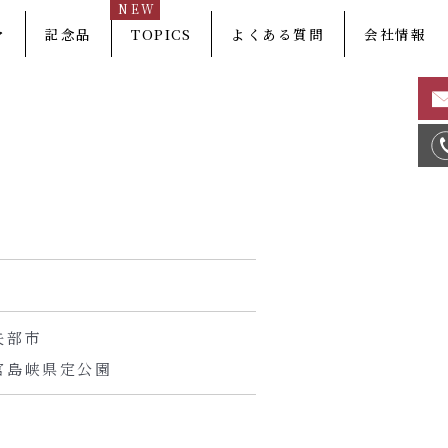
NEW
マ
記念品
TOPICS
よくある質問
会社情報
矢部市
宮島峡県定公園