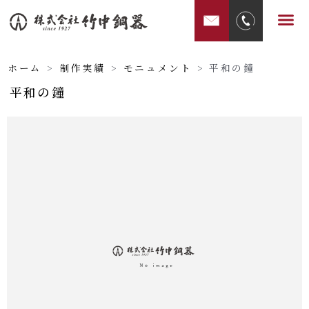
内
メ
容
ニ
を
ュ
ス
ホーム
>
制作実績
>
モニュメント
>
平和の鐘
ー
キ
平和の鐘
ッ
プ