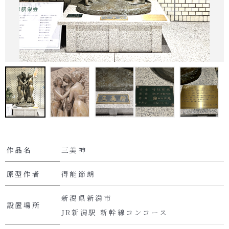
作品名
三美神
原型作者
得能節朗
新潟県新潟市
設置場所
JR新潟駅 新幹線コンコース