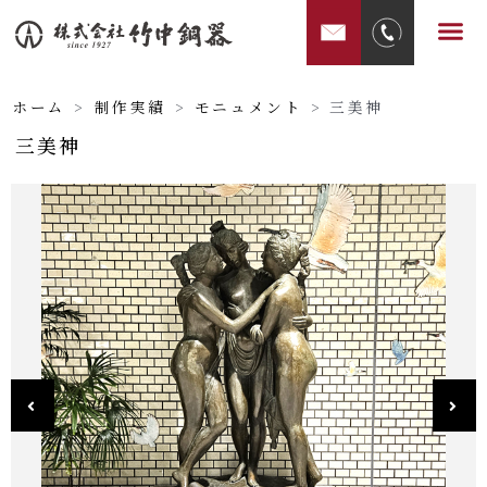
内
メ
容
ニ
を
ュ
ス
ホーム
>
制作実績
>
モニュメント
>
三美神
ー
キ
三美神
ッ
プ