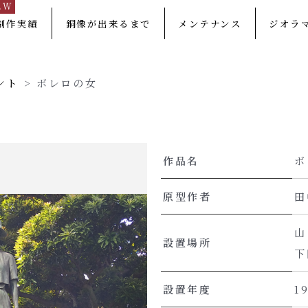
EW
制作実績
銅像が出来るまで
メンテナンス
ジオラ
ント
>
ボレロの女
作品名
ボ
原型作者
田
山
設置場所
下
設置年度
1