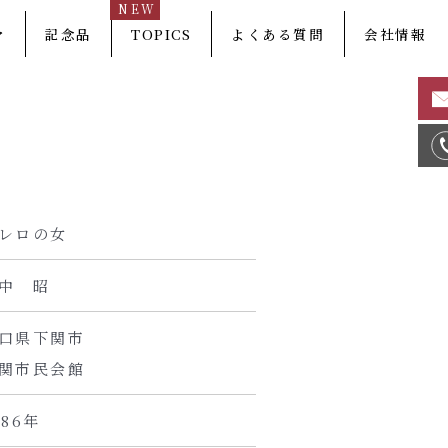
NEW
マ
記念品
TOPICS
よくある質問
会社情報
レロの女
中 昭
口県下関市
関市民会館
986年