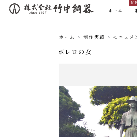
N
内
ホーム
容
を
ス
ホーム
>
制作実績
>
モニュメ
キ
ボレロの女
ッ
プ