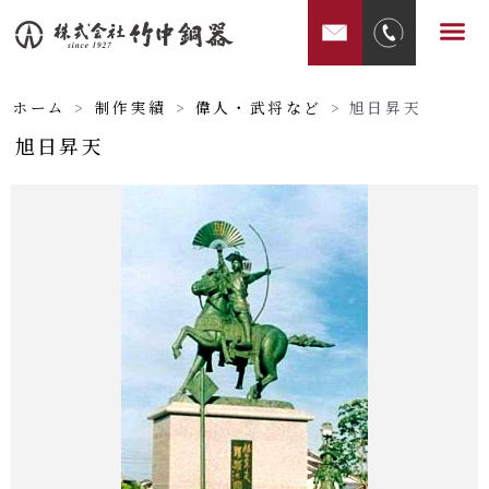
内
メ
容
ニ
を
ュ
ス
ホーム
>
制作実績
>
偉人・武将など
>
旭日昇天
ー
キ
旭日昇天
ッ
プ