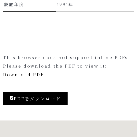
設置年度
1991年
This browser does not support inline PDFs.
Please download the PDF to view it:
Download PDF
PDFをダウンロード