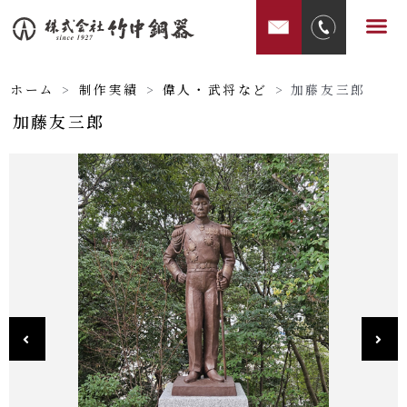
内
メ
容
ニ
を
ュ
ス
ホーム
>
制作実績
>
偉人・武将など
>
加藤友三郎
ー
キ
加藤友三郎
ッ
プ