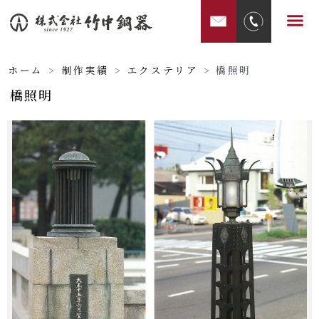
内
メ
容
ニ
を
ュ
ス
ホーム
>
制作実績
>
エクステリア
>
橋照明
ー
キ
橋照明
ッ
プ