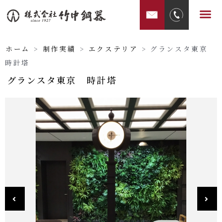
内
メ
容
ニ
を
ュ
ス
ホーム
>
制作実績
>
エクステリア
>
グランスタ東京
ー
キ
時計塔
ッ
グランスタ東京 時計塔
プ