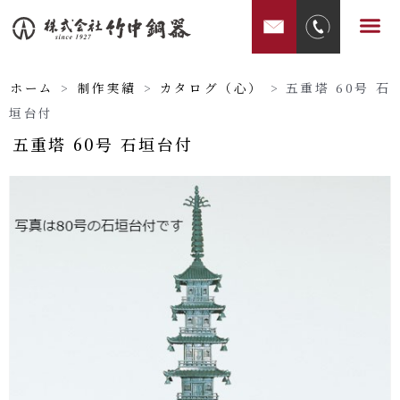
内
メ
容
ニ
を
ュ
ス
ホーム
>
制作実績
>
カタログ（心）
>
五重塔 60号 石
ー
キ
垣台付
ッ
五重塔 60号 石垣台付
プ