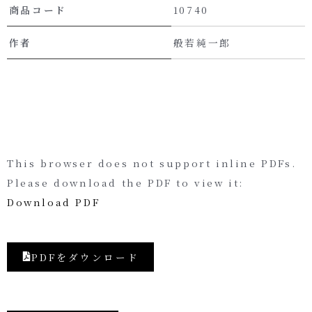
商品コード
10740
作者
般若純一郎
This browser does not support inline PDFs.
Please download the PDF to view it:
Download PDF
PDFをダウンロード