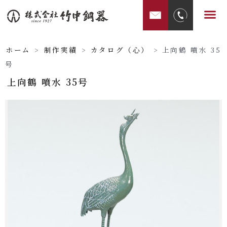
内
メ
容
ニ
を
ュ
ス
ホーム
>
制作実績
>
カタログ（心）
>
上向鶴 噴水 35
ー
キ
号
ッ
上向鶴 噴水 35号
プ