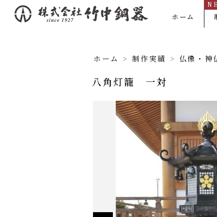
N
内
ホーム
容
を
ス
ホーム
>
制作実績
>
仏像・神
キ
八角灯籠 一対
ッ
プ