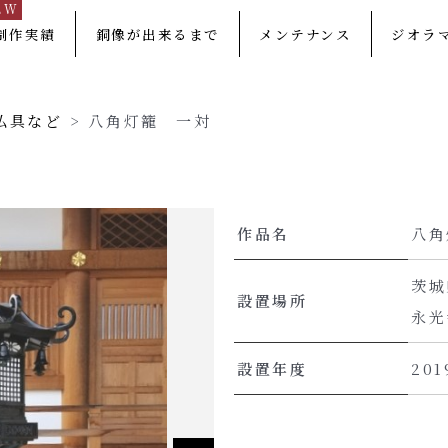
EW
制作実績
銅像が出来るまで
メンテナンス
ジオラ
仏具など
>
八角灯籠 一対
作品名
八角
茨城
設置場所
永光
設置年度
20