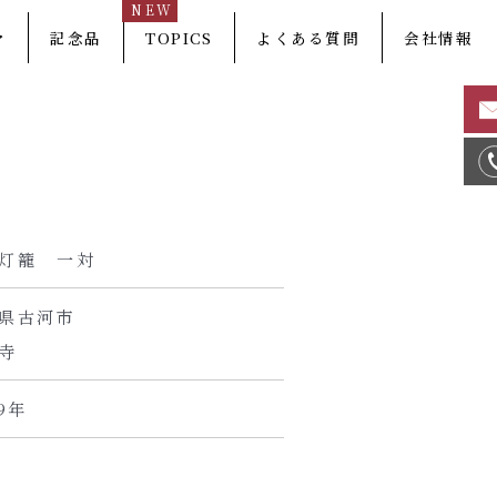
NEW
マ
記念品
TOPICS
よくある質問
会社情報
灯籠 一対
県古河市
寺
19年