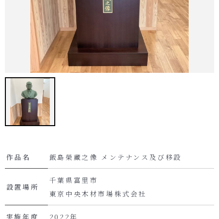
作品名
飯島榮藏之像 メンテナンス及び移設
千葉県富里市
設置場所
東京中央木材市場株式会社
実施年度
2022年