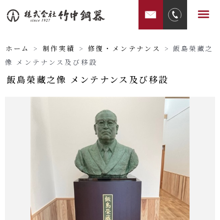
内
メ
容
ニ
を
ュ
ス
ホーム
>
制作実績
>
修復・メンテナンス
>
飯島榮藏之
ー
キ
像 メンテナンス及び移設
ッ
飯島榮藏之像 メンテナンス及び移設
プ