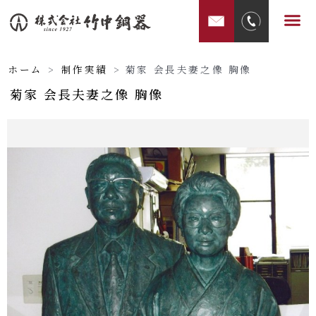
内
メ
容
ニ
を
ュ
ス
ホーム
>
制作実績
>
菊家 会長夫妻之像 胸像
ー
キ
菊家 会長夫妻之像 胸像
ッ
プ