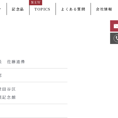
NEW
マ
記念品
TOPICS
よくある質問
会社情報
長 佐藤進像
郎
世田谷区
薬記念館