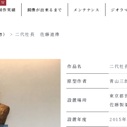
EW
制作実績
銅像が出来るまで
メンテナンス
ジオラ
物）
>
二代社長 佐藤進像
作品名
二代社
原型作者
青山三
東京都
設置場所
佐藤製
設置年度
2015年