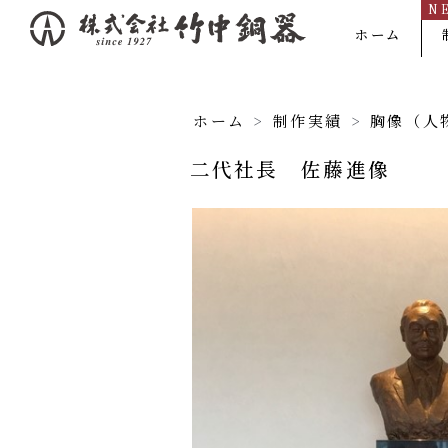
N
内
ホーム
容
を
ス
ホーム
>
制作実績
>
胸像（人
キ
二代社長 佐藤進像
ッ
プ