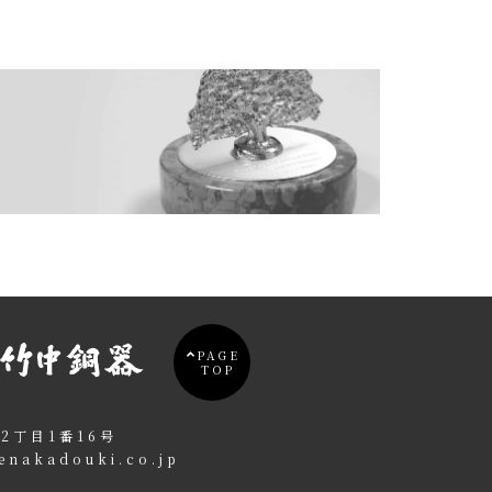
PAGE
TOP
2丁目1番16号
enakadouki.co.jp