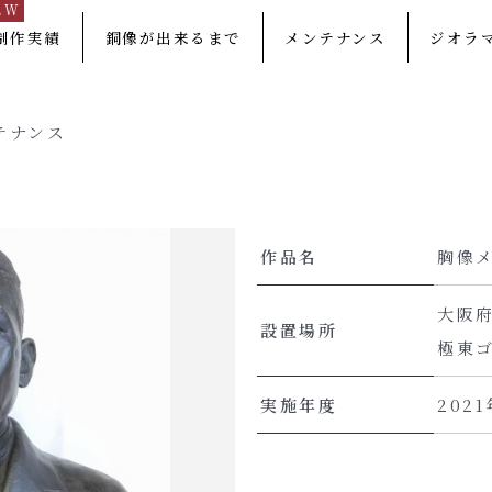
EW
制作実績
銅像が出来るまで
メンテナンス
ジオラ
テナンス
作品名
胸像
大阪
設置場所
極東
実施年度
2021