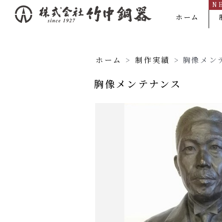
N
内
ホーム
容
を
ス
ホーム
>
制作実績
>
胸像メン
キ
胸像メンテナンス
ッ
プ