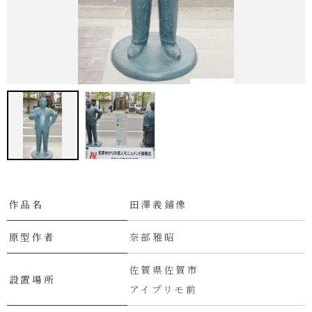
作品名
田澤義鋪像
原型作者
奈部雅昭
佐賀県佐賀市
設置場所
アイプリモ前