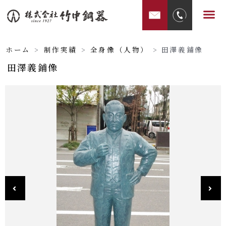
内
メ
容
ニ
を
ュ
ス
ホーム
>
制作実績
>
全身像（人物）
>
田澤義鋪像
ー
キ
田澤義鋪像
ッ
プ