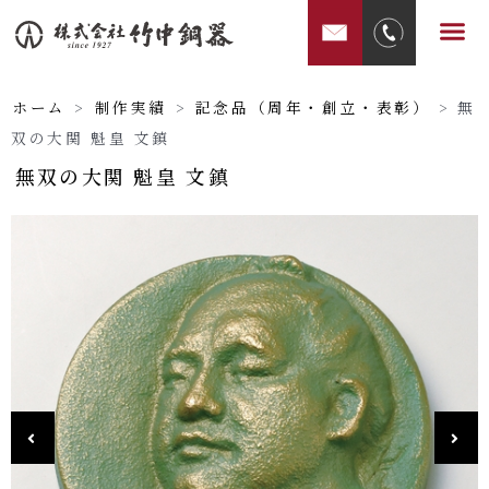
内
メ
容
ニ
を
ュ
ス
ホーム
>
制作実績
>
記念品（周年・創立・表彰）
>
無
ー
キ
双の大関 魁皇 文鎮
ッ
無双の大関 魁皇 文鎮
プ