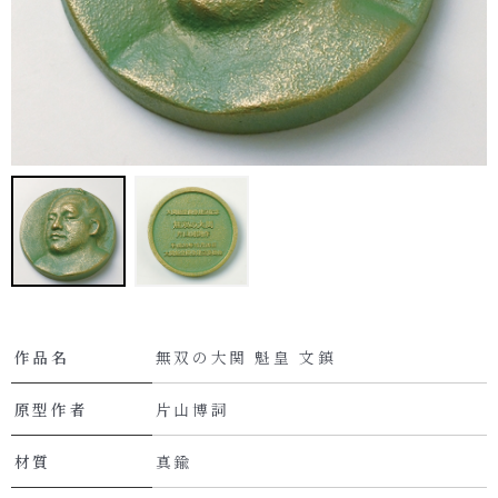
作品名
無双の大関 魁皇 文鎮
原型作者
片山博詞
材質
真鍮