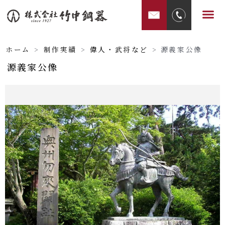
内
メ
容
ニ
を
ュ
ス
ホーム
>
制作実績
>
偉人・武将など
>
源義家公像
ー
キ
源義家公像
ッ
プ