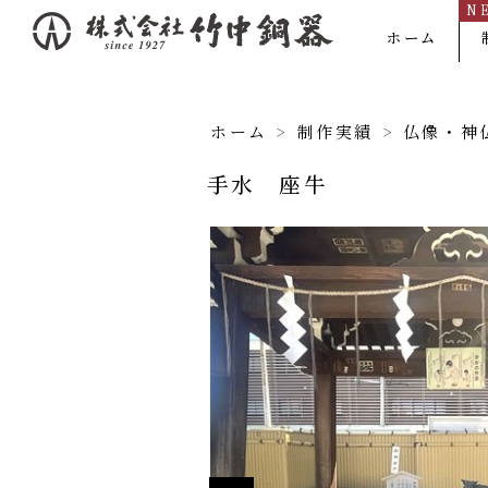
N
内
ホーム
容
を
ス
ホーム
>
制作実績
>
仏像・神
キ
手水 座牛
ッ
プ