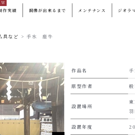
EW
制作実績
銅像が出来るまで
メンテナンス
ジオラ
仏具など
>
手水 座牛
作品名
手
原型作者
般
東
設置場所
羽
設置年度
2