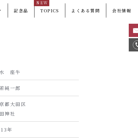
NEW
マ
記念品
TOPICS
よくある質問
会社情報
水 座牛
若純一郎
京都大田区
田神社
013年