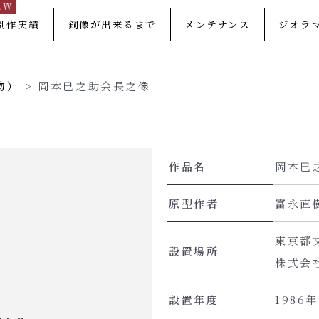
EW
制作実績
銅像が出来るまで
メンテナンス
ジオラ
物）
>
岡本巳之助会長之像
作品名
岡本巳
原型作者
富永直
東京都
設置場所
株式会
設置年度
1986年