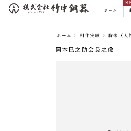
N
内
ホーム
容
を
ス
ホーム
>
制作実績
>
胸像（人
キ
岡本巳之助会長之像
ッ
プ