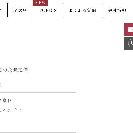
NEW
マ
記念品
TOPICS
よくある質問
会社情報
之助会長之像
樹
文京区
社オカモト