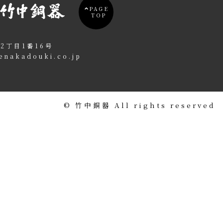
PAGE
TOP
2丁目1番16号
enakadouki.co.jp
©️ 竹中銅器 All rights reserved