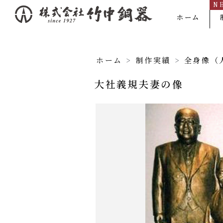
N
内
ホーム
容
を
ス
ホーム
>
制作実績
>
全身像（
キ
大社義規夫妻の像
ッ
プ