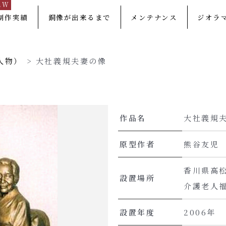
EW
制作実績
銅像が出来るまで
メンテナンス
ジオラ
人物）
>
大社義規夫妻の像
作品名
大社義規
原型作者
熊谷友児
香川県高
設置場所
介護老人福
設置年度
2006年