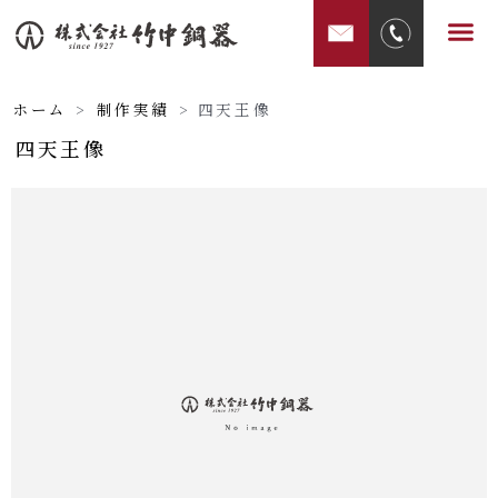
内
メ
容
ニ
を
ュ
ス
ホーム
>
制作実績
>
四天王像
ー
キ
四天王像
ッ
プ