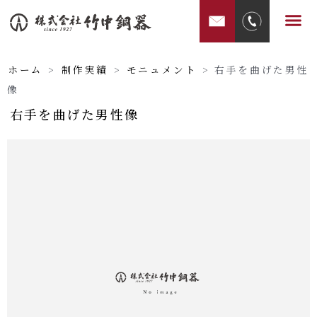
内
メ
容
ニ
を
ュ
ス
ホーム
>
制作実績
>
モニュメント
>
右手を曲げた男性
ー
キ
像
ッ
右手を曲げた男性像
プ