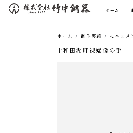
内
ホーム
容
を
ス
ホーム
>
制作実績
>
モニュメ
キ
十和田湖畔裸婦像の手
ッ
プ