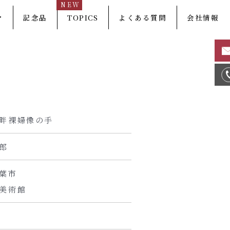
NEW
マ
記念品
TOPICS
よくある質問
会社情報
畔裸婦像の手
郎
葉市
美術館