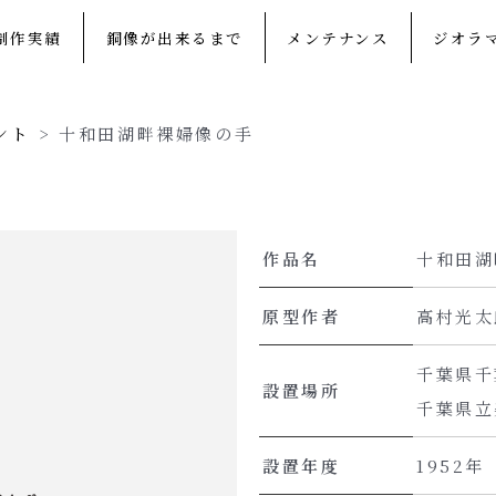
制作実績
銅像が出来るまで
メンテナンス
ジオラ
ント
>
十和田湖畔裸婦像の手
作品名
十和田湖
原型作者
高村光太
千葉県千
設置場所
千葉県立
設置年度
1952年