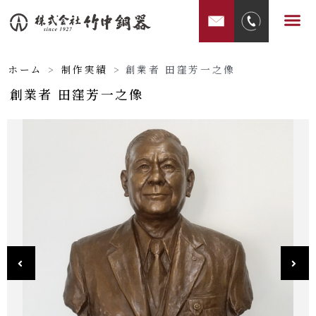
内
メ
容
ニ
を
ュ
ス
ホーム
>
制作実績
>
創業者 田窪芳一之像
ー
キ
創業者 田窪芳一之像
ッ
プ