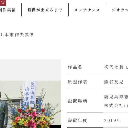
EW
制作実績
銅像が出来るまで
メンテナンス
ジオラ
 山本末作夫妻像
作品名
初代社長 
原型作者
熊谷友児
鹿児島県
設置場所
株式会社
設置年度
2019年