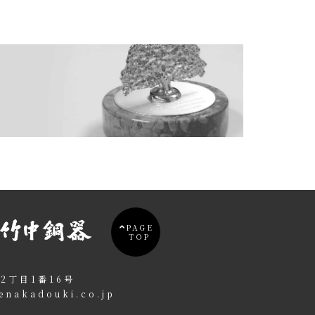
PAGE
TOP
2丁目1番16号
enakadouki.co.jp