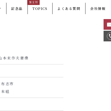
NEW
マ
記念品
TOPICS
よくある質問
会社情報
山本末作夫妻像
志布志市
山本組