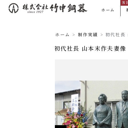
N
内
ホーム
容
を
ス
ホーム
>
制作実績
>
初代社長
キ
初代社長 山本末作夫妻像
ッ
プ