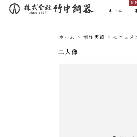
N
内
ホーム
容
を
ス
ホーム
>
制作実績
>
モニュメ
キ
二人像
ッ
プ