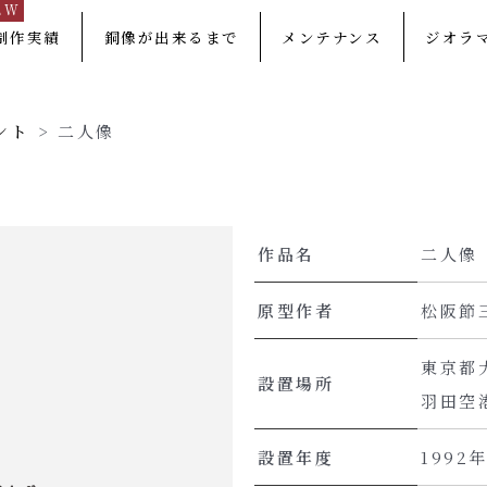
EW
制作実績
銅像が出来るまで
メンテナンス
ジオラ
ント
>
二人像
作品名
二人像
原型作者
松阪節
東京都
設置場所
羽田空
設置年度
1992