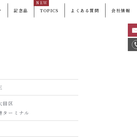
NEW
マ
記念品
TOPICS
よくある質問
会社情報
三
大田区
港ターミナル
年