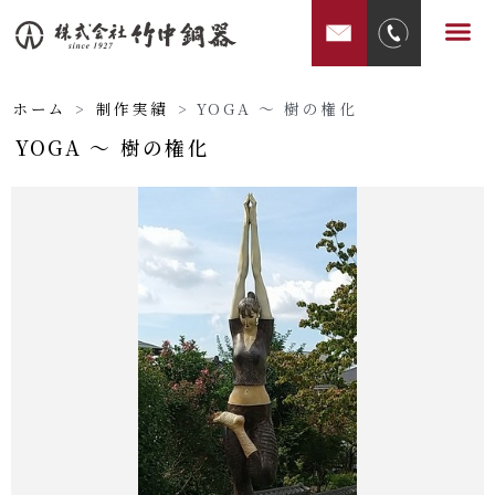
内
メ
容
ニ
を
ュ
ス
ホーム
>
制作実績
>
YOGA ～ 樹の権化
ー
キ
YOGA ～ 樹の権化
ッ
プ