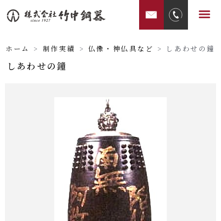
内
メ
容
ニ
を
ュ
ス
ホーム
>
制作実績
>
仏像・神仏具など
>
しあわせの鐘
ー
キ
しあわせの鐘
ッ
プ