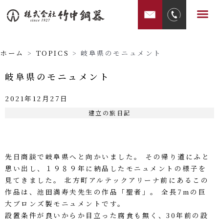
内
メ
容
ニ
を
ュ
ス
ー
ホーム
>
TOPICS
>
岐阜県のモニュメント
キ
ッ
岐阜県のモニュメント
プ
2021年12月27日
建立の旅日記
12月 27, 2021
先日商談で岐阜県へと向かいました。 その帰り道にふと
思い出し、１９８９年に納品したモニュメントの様子を
見てきました。 北方町アルテックアリーナ前にあるこの
作品は、池田満寿夫先生の作品「聖者」。 全長7mの巨
大ブロンズ製モニュメントです。
設置条件が良いからか目立った腐食も無く、30年前の設