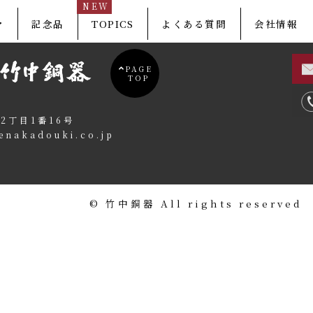
NEW
マ
記念品
TOPICS
よくある質問
会社情報
PAGE
TOP
2丁目1番16号
enakadouki.co.jp
©️ 竹中銅器 All rights reserved