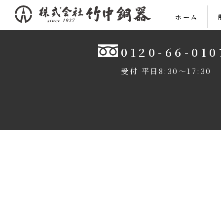
内
ホーム
容
を
0120-66-010
ス
キ
受付 平日8:30〜17:30
ッ
プ