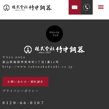
内
メ
容
ニ
を
ュ
ス
ー
キ
PAGE
TOP
ッ
プ
〒933-0954
富山県高岡市美幸町2丁目1番16号
http://www.takenakadouki.co.jp
お問い合わせ・資料請求
プライバシーポリシー
0120-66-0107