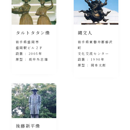
タルトタタン像
縄文人
岩手県盛岡市
岩手県東磐井郡藤沢
盛岡駅ビル２Ｆ
町
設置 : 2005年
文化交流センター
原型 : 坂井外志雄
設置 : 1990年
原型 : 岡本太郎
後藤新平像