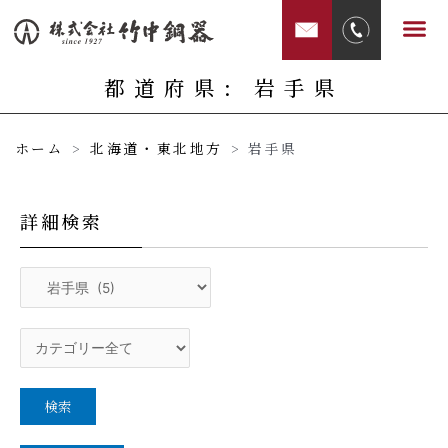
内
メ
容
ニ
を
ュ
都道府県: 岩手県
ス
ー
キ
ホーム
>
北海道・東北地方
>
岩手県
ッ
プ
詳細検索