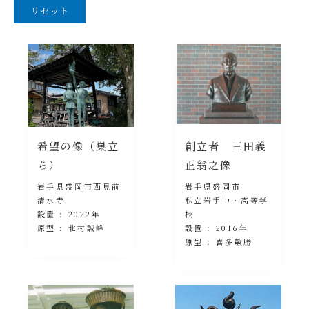
希望の像（巣立
創立者 三田義
ち）
正翁之像
岩手県盛岡市西見前
岩手県盛岡市
清水寺
私立岩手中・高等学
設置 : 2022年
校
原型 : 北村誠峰
設置 : 2016年
原型 : 喜多敏勝